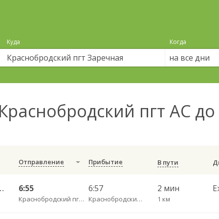
Куда
Когда
на все дни
Краснобродский пгт АС до
Отправление
Прибытие
В пути
 АС — Белово АВ 109кбин
6:55
6:57
2 мин
Е
Краснобродский пгт АС
Краснобродский пгт Заречная
1 км