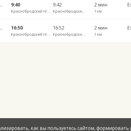
т АС — Белово АВ 109кбп
9:40
9:42
2 мин
Е
Краснобродский пгт АС
Краснобродский пгт Заречная
1 км
т АС — Белово АВ 109кбс
16:50
16:52
2 мин
Е
Краснобродский пгт АС
Краснобродский пгт Заречная
1 км
нализировать, как вы пользуетесь сайтом, формировать