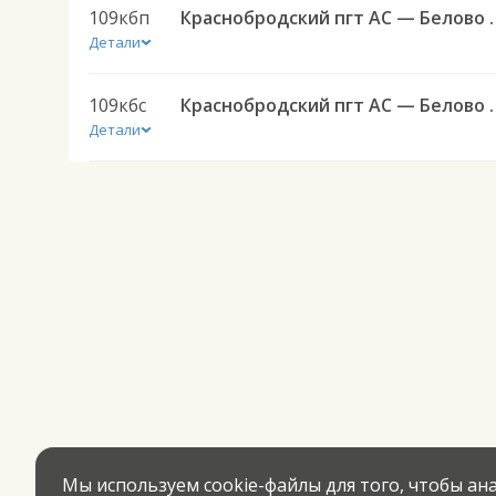
109кбп
Краснобродский пг
Детали
109кбс
Краснобродский пг
Детали
Мы используем cookie-файлы для того, чтобы а