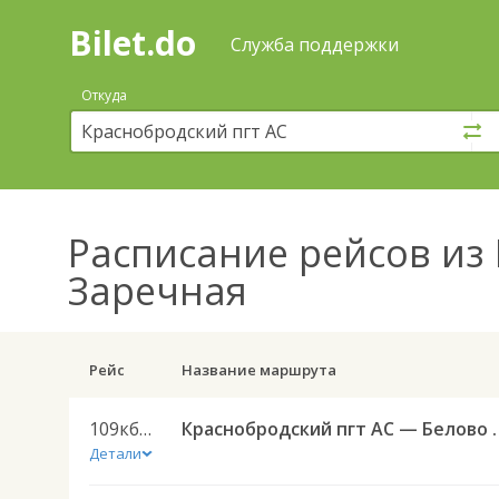
Bilet.do
—
Bilet.do
Поиск
Служба поддержки
и
покупка
Откуда
билетов
на
автобус
онлайн
Расписание рейсов
из 
Заречная
Рейс
Название маршрута
109кбин
Краснобродский пгт
Детали