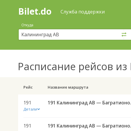
Bilet.do
—
Bilet.do
Поиск
Служба поддержки
и
покупка
Откуда
билетов
на
автобус
онлайн
Расписание рейсов
из 
Рейс
Название маршрута
191
191 Калининград 
Детали
191
191 Калининград 