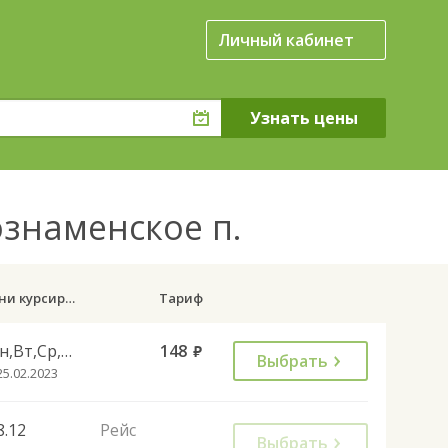
Личный кабинет
ознаменское п.
Дни курсирования
Тариф
Пн,Вт,Ср,Чт,Пт
148
руб.
Выбрать
25.02.2023
8.12
Рейс
Выбрать