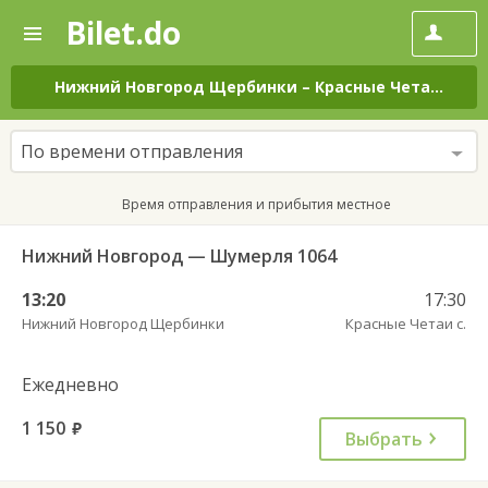
Bilet.do
—
Bilet.do
Поиск
и
покупка
Нижний Новгород Щербинки
–
Красные Четаи с.
на
билетов
на
автобус
По времени отправления
онлайн
Время отправления и прибытия местное
Нижний Новгород — Шумерля 1064
13:20
17:30
Нижний Новгород Щербинки
Красные Четаи с.
Ежедневно
1 150
руб.
Выбрать