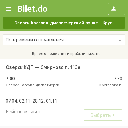
Bilet.do
—
Bilet.do
Поиск
и
покупка
Озерск Кассово-диспетчерский пункт
–
Кругловка п.
билетов
на
автобус
По времени отправления
онлайн
Время отправления и прибытия местное
Озерск КДП — Смирново п. 113а
7:00
7:30
Озерск Кассово-диспетчерский пункт
Кругловка п.
07.04, 02.11, 28.12, 01.11
Рейс неактивен
Выбрать