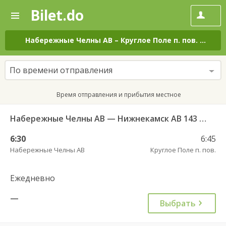
Bilet.do
—
Bilet.do
Поиск
и
покупка
Набережные Челны АВ
–
Круглое Поле п. пов.
на вс
билетов
на
автобус
По времени отправления
онлайн
Время отправления и прибытия местное
Набережные Челны АВ — Нижнекамск АВ 143 РТ
6:30
6:45
Набережные Челны АВ
Круглое Поле п. пов.
Ежедневно
—
Выбрать