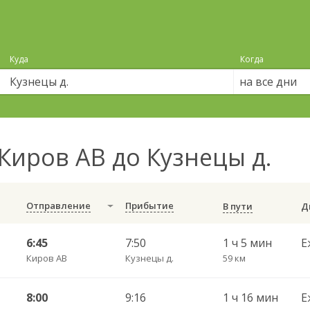
Куда
Когда
на все дни
Киров АВ до Кузнецы д.
Отправление
Прибытие
В пути
6:45
7:50
1 ч 5 мин
Е
Киров АВ
Кузнецы д.
59 км
8:00
9:16
1 ч 16 мин
Е