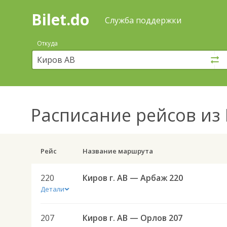
Bilet.do
—
Bilet.do
Поиск
Служба поддержки
и
покупка
Откуда
билетов
на
автобус
онлайн
Расписание рейсов
из 
Рейс
Название маршрута
220
Киров г. АВ — Арбаж 220
Детали
207
Киров г. АВ — Орлов 207