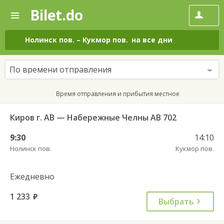
Bilet.do
—
Bilet.do
Поиск
и
покупка
Нолинск пов.
–
Кукмор пов.
на все дни
билетов
на
автобус
По времени отправления
онлайн
Время отправления и прибытия местное
Киров г. АВ — Набережные Челны АВ 702
9:30
14:10
Нолинск пов.
Кукмор пов.
Ежедневно
1 233
руб.
Выбрать