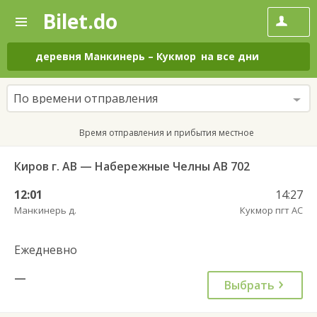
Bilet.do
—
Bilet.do
Поиск
и
покупка
деревня Манкинерь
–
Кукмор
на все дни
билетов
на
автобус
По времени отправления
онлайн
Время отправления и прибытия местное
Киров г. АВ — Набережные Челны АВ 702
12:01
14:27
Манкинерь д.
Кукмор пгт АС
Ежедневно
—
Выбрать