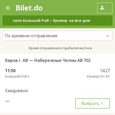
Bilet.do
—
Bilet.do
Поиск
и
покупка
село Большой Рой
–
Кукмор
на все дни
билетов
на
автобус
По времени отправления
онлайн
Время отправления и прибытия местное
Киров г. АВ — Набережные Челны АВ 702
11:50
14:27
Большой Рой с.
Кукмор пгт АС
Ежедневно
—
Выбрать