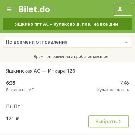
Bilet.do
—
Bilet.do
Поиск
и
покупка
Яшкино пгт АС
–
Кулаково д. пов.
на все дни
билетов
на
автобус
По времени отправления
онлайн
Время отправления и прибытия местное
Яшкинская АС — Иткара 126
6:35
7:46
Яшкино пгт АС
Кулаково д. пов.
Пн,Пт
121
руб.
Выбрать