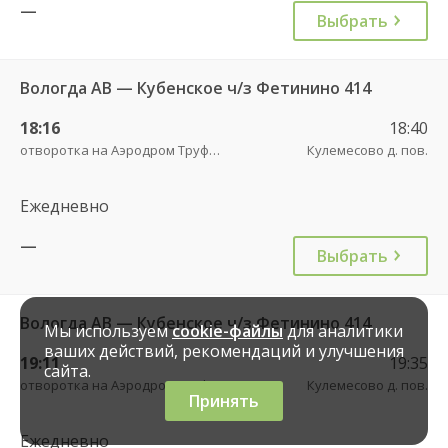
—
Выбрать
Вологда АВ — Кубенское ч/з Фетинино 414
18:16
18:40
отворотка на Аэродром Труфаново трасса
Кулемесово д. пов.
Ежедневно
—
Выбрать
Вологда АВ — Кубенское ч/з Фетинино 414
Мы используем
cookie-файлы
для аналитики
ваших действий, рекомендаций и улучшения
19:11
19:35
сайта.
отворотка на Аэродром Труфаново трасса
Кулемесово д. пов.
Принять
Ежедневно