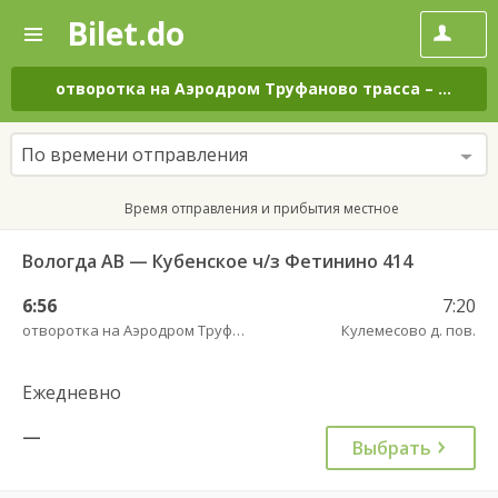
Bilet.do
—
Bilet.do
Поиск
и
покупка
отворотка на Аэродром Труфаново трасса
–
Кулеме
билетов
на
автобус
По времени отправления
онлайн
Время отправления и прибытия местное
Вологда АВ — Кубенское ч/з Фетинино 414
6:56
7:20
отворотка на Аэродром Труфаново трасса
Кулемесово д. пов.
Ежедневно
—
Выбрать