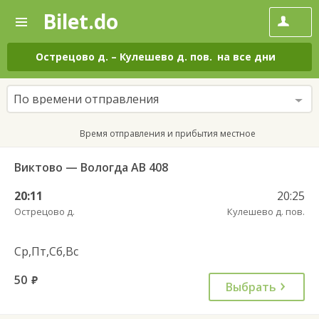
Bilet.do
—
Bilet.do
Поиск
и
покупка
Острецово д.
–
Кулешево д. пов.
на все дни
билетов
на
автобус
По времени отправления
онлайн
Время отправления и прибытия местное
Виктово — Вологда АВ 408
20:11
20:25
Острецово д.
Кулешево д. пов.
Ср,Пт,Сб,Вс
50
руб.
Выбрать