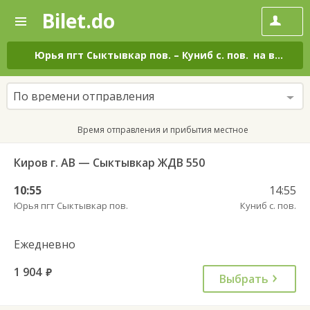
Bilet.do
—
Bilet.do
Поиск
и
покупка
Юрья пгт Сыктывкар пов.
–
Куниб с. пов.
на все дни
билетов
на
автобус
По времени отправления
онлайн
Время отправления и прибытия местное
Киров г. АВ — Сыктывкар ЖДВ 550
10:55
14:55
Юрья пгт Сыктывкар пов.
Куниб с. пов.
Ежедневно
1 904
руб.
Выбрать