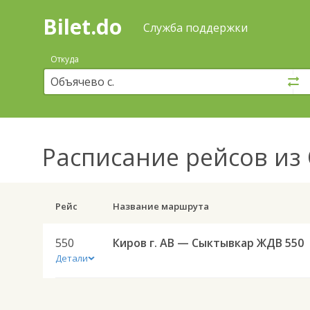
Bilet.do
—
Bilet.do
Поиск
Служба поддержки
и
покупка
Откуда
билетов
на
автобус
онлайн
Расписание рейсов
из 
Рейс
Название маршрута
550
Киров г. АВ — Сыктывкар ЖДВ 550
Детали