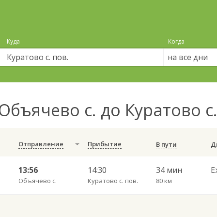
Куда
Когда
на все дни
Объячево с. до Куратово с
Отправление
Прибытие
В пути
13:56
14:30
34 мин
Е
Объячево с.
Куратово с. пов.
80 км