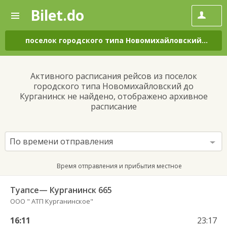
Bilet.do
—
Bilet.do
Поиск
и
покупка
поселок городского типа Новомихайловский
–
Кур
билетов
на
автобус
Активного расписания рейсов из поселок
онлайн
городского типа Новомихайловский до
Курганинск не найдено, отображено архивное
расписание
По времени отправления
Время отправления и прибытия местное
Туапсе— Курганинск 665
ООО " АТП Курганинское"
16:11
23:17