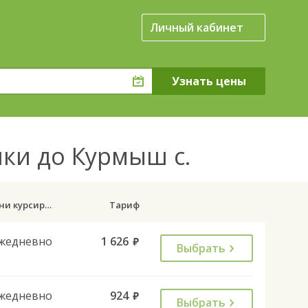
Личный кабинет
ки до Курмыш с.
Дни курсирования
Тариф
жедневно
1 626
руб.
Выбрать
жедневно
924
руб.
Выбрать