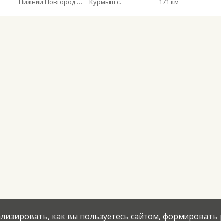
Нижний Новгород Щербинки
Курмыш с.
171 км
нализировать, как вы пользуетесь сайтом, формировать