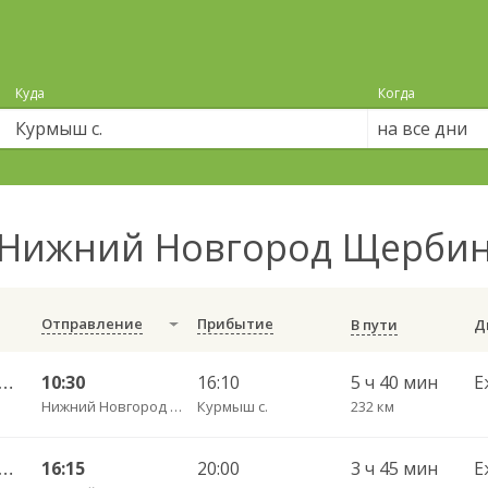
Куда
Когда
на все дни
Нижний Новгород Щербин
Отправление
Прибытие
В пути
 Новгород — Курмыш ч/з Сергач 568
10:30
16:10
5 ч 40 мин
Е
Нижний Новгород Щербинки
Курмыш с.
232 км
 Новгород — Курмыш ч/з Спасское 1009
16:15
20:00
3 ч 45 мин
Е