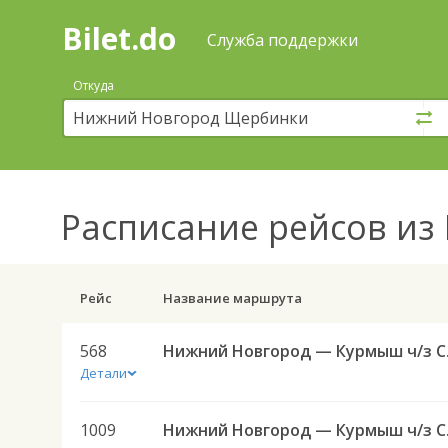
Bilet.do
—
Bilet.do
Поиск
Служба поддержки
и
покупка
Откуда
билетов
на
автобус
онлайн
Расписание рейсов
из 
Рейс
Название маршрута
568
Нижний
Детали
1009
Нижний