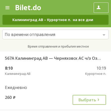
Bilet.do
—
Bilet.do
Поиск
и
покупка
Калининград АВ
–
Курортное п.
на все дни
билетов
на
автобус
По времени отправления
онлайн
Время отправления и прибытия местное
567А Калининград АВ — Черняховск АС ч/з Озерки п., Правдинск КДП, Железнодорожный КДП
8:10
10:19
Калининград АВ
Курортное п.
Ежедневно
260
руб.
Выбрать