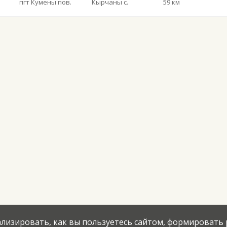
пгт Кумены пов.
Кырчаны с.
59 км
нализировать, как вы пользуетесь сайтом, формировать