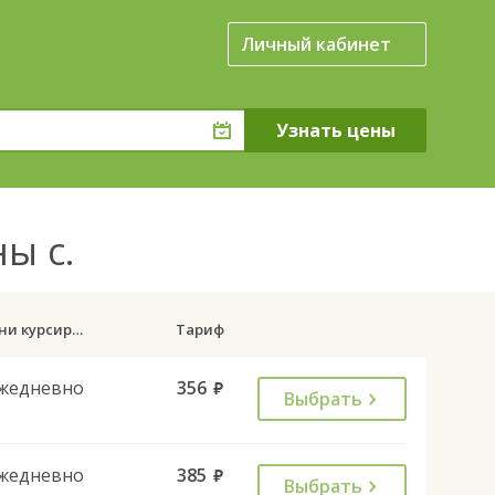
Личный кабинет
ны с.
Дни курсирования
Тариф
жедневно
356
руб.
Выбрать
жедневно
385
руб.
Выбрать