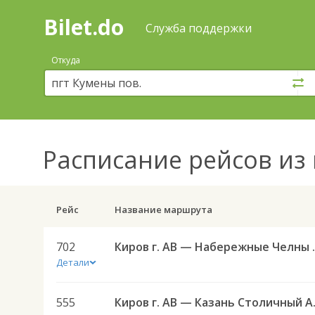
Bilet.do
—
Bilet.do
Поиск
Служба поддержки
и
покупка
Откуда
билетов
на
автобус
онлайн
Расписание рейсов
из 
Рейс
Название маршрута
702
Киров г. АВ
Детали
555
Киров г.