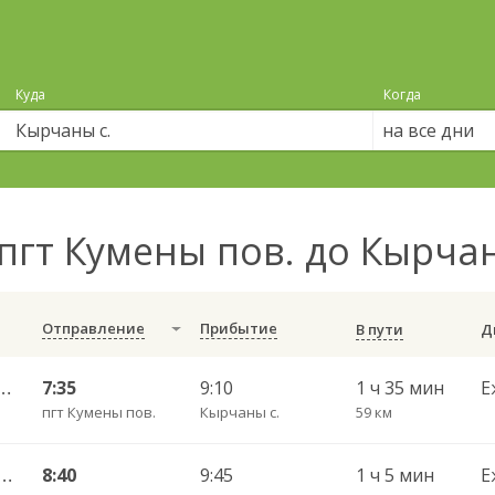
Куда
Когда
на все дни
пгт Кумены пов. до Кырча
Отправление
Прибытие
В пути
 — Набережные Челны АВ 702
7:35
9:10
1 ч 35 мин
Е
пгт Кумены пов.
Кырчаны с.
59 км
 АВ — Казань Столичный АВ 555
8:40
9:45
1 ч 5 мин
Е