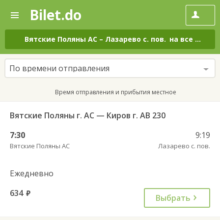
Bilet.do
—
Bilet.do
Поиск
и
покупка
Вятские Поляны АС
–
Лазарево с. пов.
на все дни
билетов
на
автобус
По времени отправления
онлайн
Время отправления и прибытия местное
Вятские Поляны г. АС — Киров г. АВ 230
7:30
9:19
Вятские Поляны АС
Лазарево с. пов.
Ежедневно
634
руб.
Выбрать