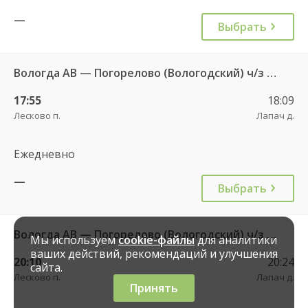
—
Выбрать
Вологда АВ — Погорелово (Вологодский) ч/з Новый Источник 422
17:55
18:09
Лесково п.
Лапач д.
Ежедневно
—
Выбрать
Вологда АВ — Погорелово (Вологодский) ч/з Новый Источник 422
Мы используем
cookie-файлы
для аналитики
ваших действий, рекомендаций и улучшения
20:10
20:24
сайта.
Лесково п.
Лапач д.
Принять