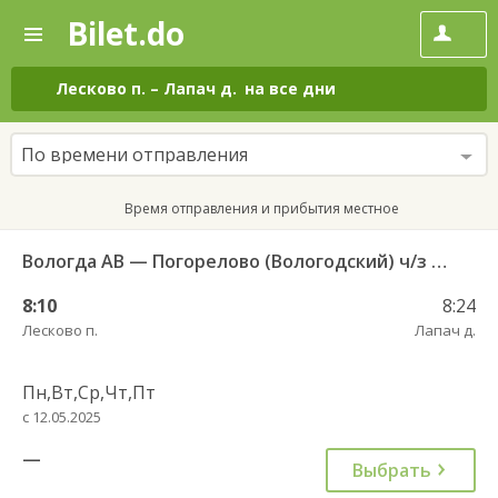
Bilet.do
—
Bilet.do
Поиск
и
покупка
Лесково п.
–
Лапач д.
на все дни
билетов
на
автобус
По времени отправления
онлайн
Время отправления и прибытия местное
Вологда АВ — Погорелово (Вологодский) ч/з Новый Источник 422
8:10
8:24
Лесково п.
Лапач д.
Пн,Вт,Ср,Чт,Пт
с 12.05.2025
—
Выбрать