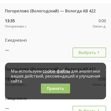
Погорелово (Вологодский) — Вологда АВ 422
13:35
0:00
Погорелово с.
Лапач д.
Ежедневно
—
Выбрать
Погорелово (Вологодский) — Вологда АВ 422
Мы используем
cookie-файлы
для аналитики
ваших действий, рекомендаций и улучшения
18:10
0:00
сайта.
Погорелово с.
Лапач д.
Принять
Ежедневно
—
Выбрать