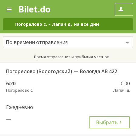
Bilet.do
—
Bilet.do
Поиск
и
покупка
Погорелово с.
–
Лапач д.
на все дни
билетов
на
автобус
По времени отправления
онлайн
Время отправления и прибытия местное
Погорелово (Вологодский) — Вологда АВ 422
6:20
0:00
Погорелово с.
Лапач д.
Ежедневно
—
Выбрать