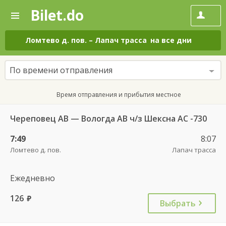
Bilet.do
—
Bilet.do
Поиск
и
покупка
Ломтево д. пов.
–
Лапач трасса
на все дни
билетов
на
автобус
По времени отправления
онлайн
Время отправления и прибытия местное
Череповец АВ — Вологда АВ ч/з Шексна АC -730
7:49
8:07
Ломтево д. пов.
Лапач трасса
Ежедневно
126
руб.
Выбрать