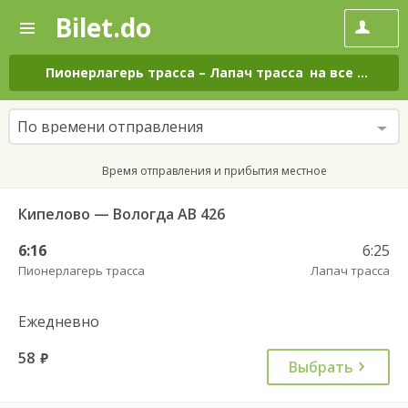
Bilet.do
—
Bilet.do
Поиск
и
покупка
Пионерлагерь трасса
–
Лапач трасса
на все дни
билетов
на
автобус
По времени отправления
онлайн
Время отправления и прибытия местное
Кипелово — Вологда АВ 426
6:16
6:25
Пионерлагерь трасса
Лапач трасса
Ежедневно
58
руб.
Выбрать