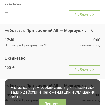
с 08.06.2020
—
Выбрать
Чебоксары Пригородный АВ — Моргауши с. ч/з Сятракасы п.(Моргаушский р-н) 517
17:40
0:00
Чебоксары Пригородный АВ
Лапракасы д.
Ежедневно
155
руб.
Выбрать
Чебоксары Пригородный АВ — Моргауши с. ч/з Сятракасы п.(Моргаушский р-н) 517
Мы используем
cookie-файлы
для аналитики
ваших действий, рекомендаций и улучшения
19:25
0:00
сайта.
Чебоксары Пригородный АВ
Лапракасы д.
Принять