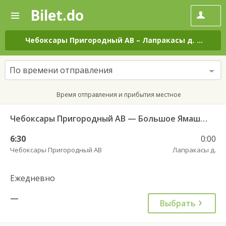
Bilet.do
—
Bilet.do
Поиск
и
покупка
Чебоксары Пригородный АВ
–
Лапракасы д.
на все
билетов
на
автобус
По времени отправления
онлайн
Время отправления и прибытия местное
Чебоксары Пригородный АВ — Большое Ямашево с. ч/з Аликово с. ДКП 661
6:30
0:00
Чебоксары Пригородный АВ
Лапракасы д.
Ежедневно
—
Выбрать