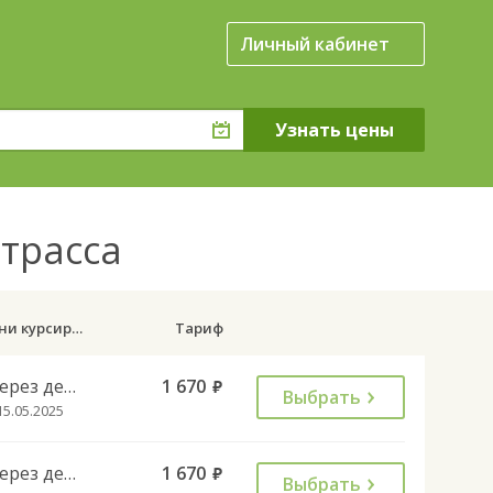
Личный кабинет
 трасса
Дни курсирования
Тариф
Через день
1 670
руб.
Выбрать
15.05.2025
Через день
1 670
руб.
Выбрать