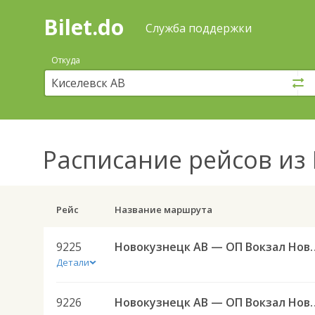
Bilet.do
—
Bilet.do
Поиск
Служба поддержки
и
покупка
Откуда
билетов
на
автобус
онлайн
Расписание рейсов
из 
Рейс
Название маршрута
9225
Новокузнецк АВ — ОП Вокзал
Детали
9226
Новокузнецк АВ — ОП Вокзал