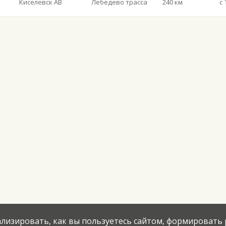
Киселевск АВ
Лебедево трасса
240 км
с 
нализировать, как вы пользуетесь сайтом, формировать