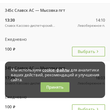
345с Славск АС — Мысовка пгт
13:30
14:10
Славск Кассово-диспетчрский пункт
Левобережное п.
Ежедневно
100
руб.
Выбрать
345с Славск АС — Мысовка пгт
Мы используем
cookie-файлы
для аналитики
ваших действий, рекомендаций и улучшения
17:25
18:03
сайта.
Славск Кассово-диспетчрский пункт
Левобережное п.
Принять
Ежедневно
100
руб.
Выбрать