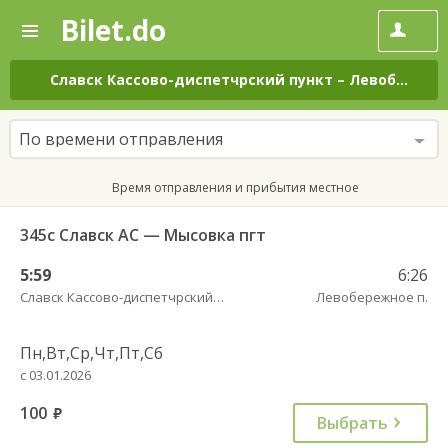
Bilet.do
—
Bilet.do
Поиск
и
покупка
Славск Кассово-диспетчрский пункт
–
Левобережное п.
билетов
на
автобус
По времени отправления
онлайн
Время отправления и прибытия местное
345с Славск АС — Мысовка пгт
5:59
6:26
Славск Кассово-диспетчрский пункт
Левобережное п.
Пн,Вт,Ср,Чт,Пт,Сб
с 03.01.2026
100
руб.
Выбрать