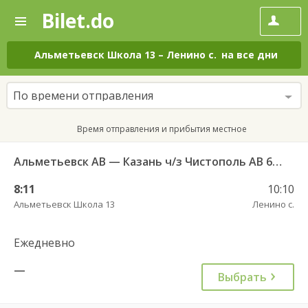
Bilet.do
—
Bilet.do
Поиск
и
покупка
Альметьевск Школа 13
–
Ленино с.
на все дни
билетов
на
автобус
По времени отправления
онлайн
Время отправления и прибытия местное
Альметьевск АВ — Казань ч/з Чистополь АВ 694
8:11
10:10
Альметьевск Школа 13
Ленино с.
Ежедневно
—
Выбрать