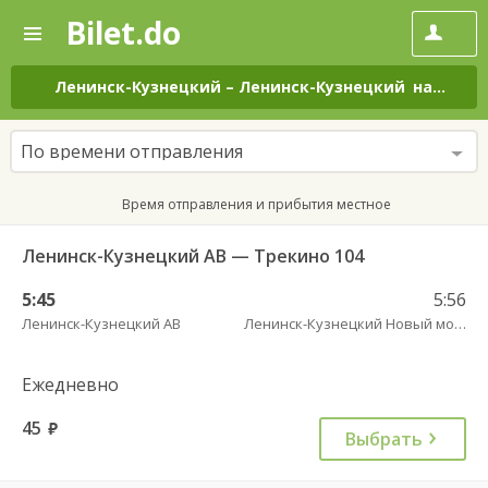
Bilet.do
—
Bilet.do
Поиск
и
покупка
Ленинск-Кузнецкий
–
Ленинск-Кузнецкий
на все дни
билетов
на
автобус
По времени отправления
онлайн
Время отправления и прибытия местное
Ленинск-Кузнецкий АВ — Трекино 104
5:45
5:56
Ленинск-Кузнецкий АВ
Ленинск-Кузнецкий Новый мост
Ежедневно
45
руб.
Выбрать