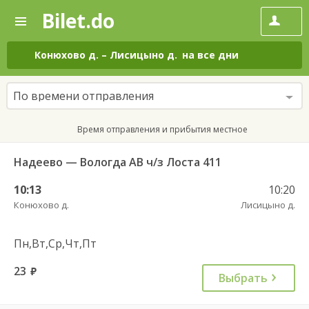
Bilet.do
—
Bilet.do
Поиск
и
покупка
Конюхово д.
–
Лисицыно д.
на все дни
билетов
на
автобус
По времени отправления
онлайн
Время отправления и прибытия местное
Надеево — Вологда АВ ч/з Лоста 411
10:13
10:20
Конюхово д.
Лисицыно д.
Пн,Вт,Ср,Чт,Пт
23
руб.
Выбрать