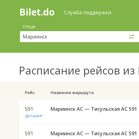
Bilet.do
—
Bilet.do
Поиск
Служба поддержки
и
покупка
Откуда
билетов
на
автобус
онлайн
Расписание рейсов
из 
Рейс
Название маршрута
591
Мариинск АС — Тисульская АС 591
Детали
591
Мариинск АС — Тисульская АС 591