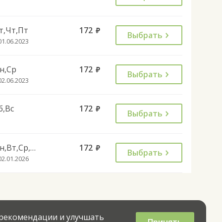
т,Чт,Пт
172
руб.
Выбрать
01.06.2023
н,Ср
172
руб.
Выбрать
02.06.2023
б,Вс
172
руб.
Выбрать
Пн,Вт,Ср,Чт,Пт
172
руб.
Выбрать
02.01.2026
 рекомендации и улучшать