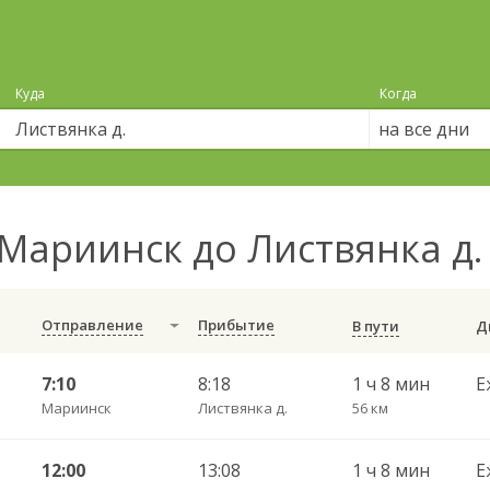
Куда
Когда
на все дни
Мариинск до Листвянка д
Отправление
Прибытие
В пути
7:10
8:18
1 ч 8 мин
Е
Мариинск
Листвянка д.
56 км
12:00
13:08
1 ч 8 мин
Е