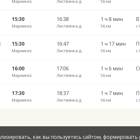
Мариинск
Листвянка д.
56 км
15:30
16:38
1 ч 8 мин
В
Мариинск
Листвянка д.
56 км
с 
к
15:30
16:47
1 ч 17 мин
П
Мариинск
Листвянка д.
56 км
с 
Н
16:00
17:06
1 ч 6 мин
С
Мариинск
Листвянка д.
56 км
Н
17:30
18:37
1 ч 7 мин
Мариинск
Листвянка д.
56 км
с 
нализировать, как вы пользуетесь сайтом, формировать