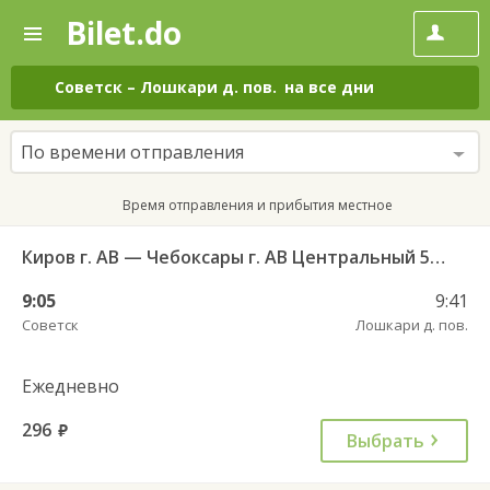
Bilet.do
—
Bilet.do
Поиск
и
покупка
Советск
–
Лошкари д. пов.
на все дни
билетов
на
автобус
По времени отправления
онлайн
Время отправления и прибытия местное
Киров г. АВ — Чебоксары г. АВ Центральный 5923
9:05
9:41
Советск
Лошкари д. пов.
Ежедневно
296
руб.
Выбрать