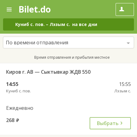
Bilet.do
—
Bilet.do
Поиск
и
покупка
Куниб с. пов.
–
Лэзым с.
на все дни
билетов
на
автобус
По времени отправления
онлайн
Время отправления и прибытия местное
Киров г. АВ — Сыктывкар ЖДВ 550
14:55
15:55
Куниб с. пов.
Лэзым с.
Ежедневно
268
руб.
Выбрать