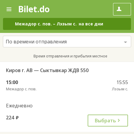
Bilet.do
—
Bilet.do
Поиск
и
покупка
Межадор с. пов.
–
Лэзым с.
на все дни
билетов
на
автобус
По времени отправления
онлайн
Время отправления и прибытия местное
Киров г. АВ — Сыктывкар ЖДВ 550
15:00
15:55
Межадор с. пов.
Лэзым с.
Ежедневно
224
руб.
Выбрать