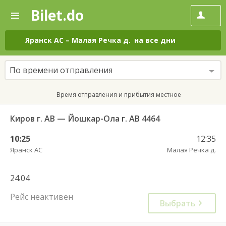
Bilet.do
—
Bilet.do
Поиск
и
покупка
Яранск АС
–
Малая Речка д.
на все дни
билетов
на
автобус
По времени отправления
онлайн
Время отправления и прибытия местное
Киров г. АВ — Йошкар-Ола г. АВ 4464
10:25
12:35
Яранск АС
Малая Речка д.
24.04
Рейс неактивен
Выбрать