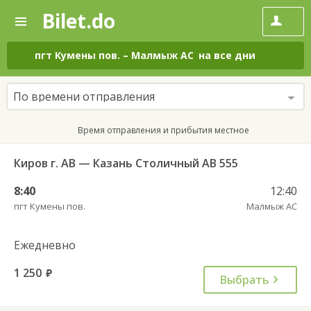
Bilet.do
—
Bilet.do
Поиск
и
покупка
пгт Кумены пов.
–
Малмыж АС
на все дни
билетов
на
автобус
По времени отправления
онлайн
Время отправления и прибытия местное
Киров г. АВ — Казань Столичный АВ 555
8:40
12:40
пгт Кумены пов.
Малмыж АС
Ежедневно
1 250
руб.
Выбрать