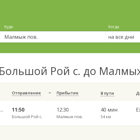
Куда
Когда
на все дни
Большой Рой с. до Малмы
Отправление
Прибытие
В пути
 — Набережные Челны АВ 702
11:50
12:30
40 мин
Е
Большой Рой с.
Малмыж пов.
54 км