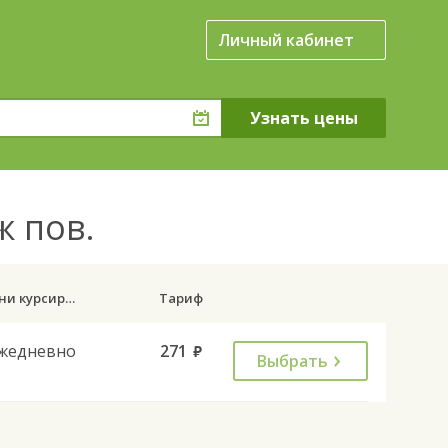
Личный кабинет
ж пов.
Дни курсирования
Тариф
жедневно
271
руб.
Выбрать