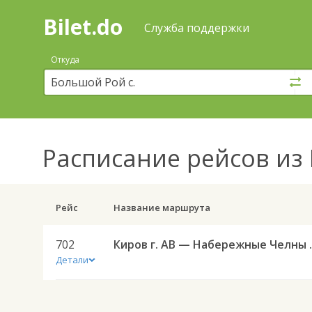
Bilet.do
—
Bilet.do
Поиск
Служба поддержки
и
покупка
Откуда
билетов
на
автобус
онлайн
Расписание рейсов
из 
Рейс
Название маршрута
702
Киров г. АВ
Детали