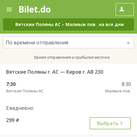
Bilet.do
—
Bilet.do
Поиск
и
покупка
Вятские Поляны АС
–
Малмыж пов.
на все дни
билетов
на
автобус
По времени отправления
онлайн
Время отправления и прибытия местное
Вятские Поляны г. АС — Киров г. АВ 230
7:30
8:30
Вятские Поляны АС
Малмыж пов.
Ежедневно
299
руб.
Выбрать