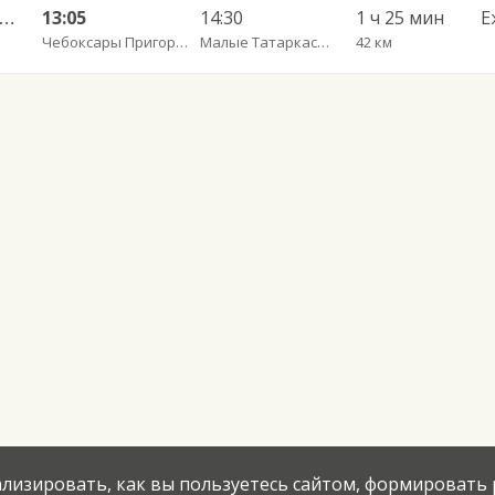
ксары Пригородный АВ — Большое Карачкино с. 181
13:05
14:30
1 ч 25 мин
Е
Чебоксары Пригородный АВ
Малые Татаркасы д.
42 км
нализировать, как вы пользуетесь сайтом, формировать