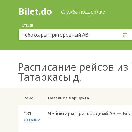
Bilet.do
—
Bilet.do
Поиск
Служба поддержки
и
покупка
Откуда
билетов
на
автобус
онлайн
Расписание рейсов
из 
Татаркасы д.
Рейс
Название маршрута
181
Чебо
Детали