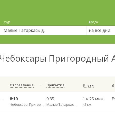
Куда
Когда
на все дни
Чебоксары Пригородный 
Отправление
Прибытие
В пути
ксары Пригородный АВ — Большое Карачкино с. 181
8:10
9:35
1 ч 25 мин
Е
Чебоксары Пригородный АВ
Малые Татаркасы д.
42 км