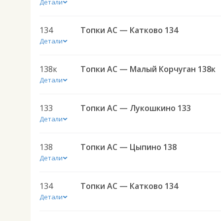
Детали
134
Топки АС — Катково 134
Детали
138к
Топки АС — Малый Корчуган 138к
Детали
133
Топки АС — Лукошкино 133
Детали
138
Топки АС — Цыпино 138
Детали
134
Топки АС — Катково 134
Детали