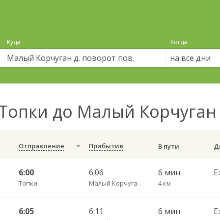
Куда
Когда
на все дни
Топки до Малый Корчуган 
Отправление
Прибытие
В пути
6:00
6:06
6 мин
Е
Топки
Малый Корчуган д. поворот пов.
4 км
6:05
6:11
6 мин
Е