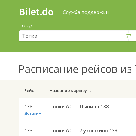
Bilet.do
—
Bilet.do
Поиск
Служба поддержки
и
покупка
Откуда
билетов
на
автобус
онлайн
Расписание рейсов
из 
Рейс
Название маршрута
138
Топки АС — Цыпино 138
Детали
133
Топки АС — Лукошкино 133