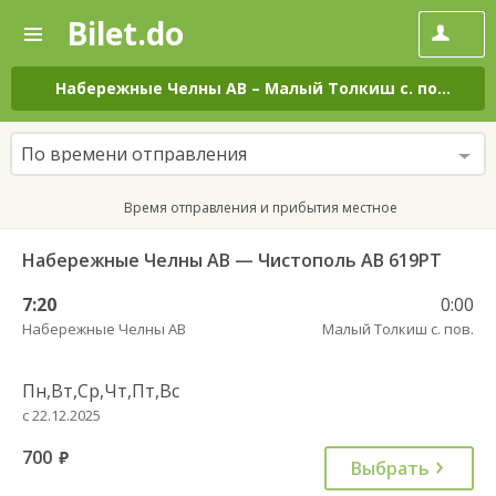
Bilet.do
—
Bilet.do
Поиск
и
покупка
Набережные Челны АВ
–
Малый Толкиш с. пов.
на в
билетов
на
автобус
По времени отправления
онлайн
Время отправления и прибытия местное
Набережные Челны АВ — Чистополь АВ 619РТ
7:20
0:00
Набережные Челны АВ
Малый Толкиш с. пов.
Пн,Вт,Ср,Чт,Пт,Вс
с 22.12.2025
700
руб.
Выбрать