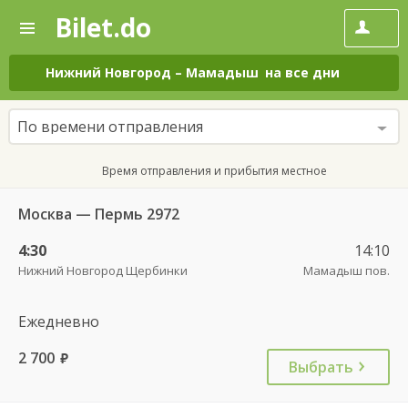
Bilet.do
—
Bilet.do
Поиск
и
покупка
Нижний Новгород
–
Мамадыш
на все дни
билетов
на
автобус
По времени отправления
онлайн
Время отправления и прибытия местное
Москва — Пермь 2972
4:30
14:10
Нижний Новгород Щербинки
Мамадыш пов.
Ежедневно
2 700
руб.
Выбрать