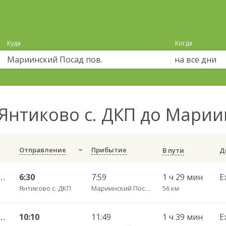
Куда
Когда
на все дни
Янтиково с. ДКП до Марии
Отправление
Прибытие
В пути
ебоксары Пригородный АВ ч/з Урмары п. ДКП 556
6:30
7:59
1 ч 29 мин
Е
Янтиково с. ДКП
Мариинский Посад пов.
56 км
ебоксары Пригородный АВ ч/з Урмары п. ДКП 556
10:10
11:49
1 ч 39 мин
Е