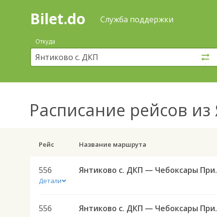
Bilet.do
—
Bilet.do
Поиск
Служба поддержки
и
покупка
Откуда
билетов
на
автобус
онлайн
Расписание рейсов
из 
Рейс
Название маршрута
556
Янтиково с. ДКП — Ч
Детали
556
Янтиково с. ДКП — Ч