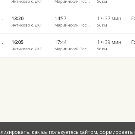
Янтиково с. ДКП
Мариинский Посад пов.
56 км
ебоксары Пригородный АВ ч/з Урмары п. ДКП 556
13:20
14:57
1 ч 37 мин
Е
Янтиково с. ДКП
Мариинский Посад пов.
56 км
ебоксары Пригородный АВ ч/з Урмары п. ДКП 556
16:05
17:44
1 ч 39 мин
Е
Янтиково с. ДКП
Мариинский Посад пов.
56 км
нализировать, как вы пользуетесь сайтом, формировать