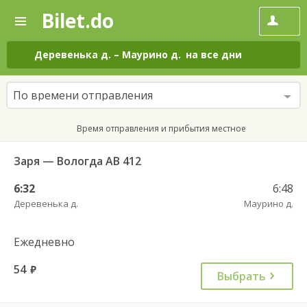
Bilet.do
—
Bilet.do
Поиск
и
покупка
Деревенька д.
–
Маурино д.
на все дни
билетов
на
автобус
По времени отправления
онлайн
Время отправления и прибытия местное
Заря — Вологда АВ 412
6:32
6:48
Деревенька д.
Маурино д.
Ежедневно
54
руб.
Выбрать