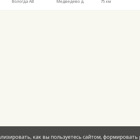
Вологда АВ
Медведево д.
75 км
нализировать, как вы пользуетесь сайтом, формировать