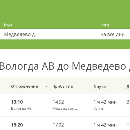
Куда
Когда
на все дни
Вологда АВ до Медведево 
Отправление
Прибытие
В пути
13:10
14:52
1 ч 42 мин
В
Вологда АВ
Медведево д.
75 км
15:20
17:02
1 ч 42 мин
П