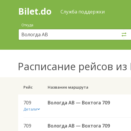
Bilet.do
—
Bilet.do
Поиск
Служба поддержки
и
покупка
Откуда
билетов
на
автобус
онлайн
Расписание рейсов
из 
Рейс
Название маршрута
709
Вологда АВ — Вохтога 709
Детали
709
Вологда АВ — Вохтога 709