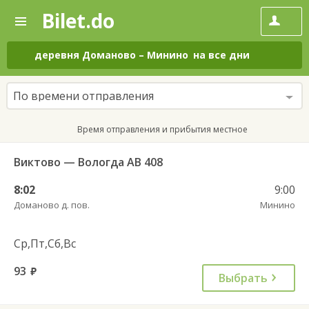
Bilet.do
—
Bilet.do
Поиск
и
покупка
деревня Доманово
–
Минино
на все дни
билетов
на
автобус
По времени отправления
онлайн
Время отправления и прибытия местное
Виктово — Вологда АВ 408
8:02
9:00
Доманово д. пов.
Минино
Ср,Пт,Сб,Вс
93
руб.
Выбрать