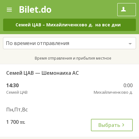
Bilet.do
—
Bilet.do
Поиск
и
покупка
Семей ЦАВ
–
Михайличенково д.
на все дни
билетов
на
автобус
По времени отправления
онлайн
Время отправления и прибытия местное
Семей ЦАВ — Шемонаиха АС
14:30
0:00
Семей ЦАВ
Михайличенково д.
Пн,Пт,Вс
1 700
тг.
Выбрать