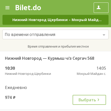
Bilet.do
—
Bilet.do
Поиск
и
покупка
Нижний Новгород Щербинки
–
Мокрый Майдан с.
н
билетов
на
автобус
По времени отправления
онлайн
Время отправления и прибытия местное
Нижний Новгород — Курмыш ч/з Сергач 568
10:30
14:05
Нижний Новгород Щербинки
Мокрый Майдан с.
Ежедневно
974
руб.
Выбрать