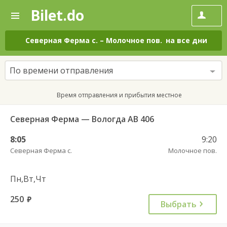
Bilet.do
—
Bilet.do
Поиск
и
покупка
Северная Ферма с.
–
Молочное пов.
на все дни
билетов
на
автобус
По времени отправления
онлайн
Время отправления и прибытия местное
Северная Ферма — Вологда АВ 406
8:05
9:20
Северная Ферма с.
Молочное пов.
Пн,Вт,Чт
250
руб.
Выбрать