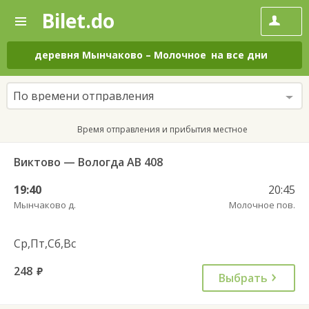
Bilet.do
—
Bilet.do
Поиск
и
покупка
деревня Мынчаково
–
Молочное
на все дни
билетов
на
автобус
По времени отправления
онлайн
Время отправления и прибытия местное
Виктово — Вологда АВ 408
19:40
20:45
Мынчаково д.
Молочное пов.
Ср,Пт,Сб,Вс
248
руб.
Выбрать