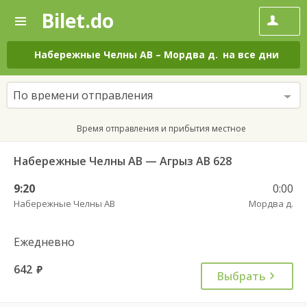
Bilet.do
—
Bilet.do
Поиск
и
покупка
Набережные Челны АВ
–
Мордва д.
на все дни
билетов
на
автобус
По времени отправления
онлайн
Время отправления и прибытия местное
Набережные Челны АВ — Агрыз АВ 628
9:20
0:00
Набережные Челны АВ
Мордва д.
Ежедневно
642
руб.
Выбрать